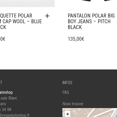
QUETTE POLAR
PANTALON POLAR BIG
 CAP WOOL – BLUE
BOY JEANS – PITCH
ECK
BLACK
CE
00
€
PRODUIT
135,00
€
A
PLUSIEURS
VARIATIONS.
LES
OPTIONS
PEUVENT
ÊTRE
T
INFOS
CHOISIES
SUR
ateshop
FAQ
LA
ouis Blanc
PAGE
aris
Nous trouver
DU
6 34 98
PRODUIT
@vegaskateshop.fr