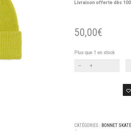
Livraison offerte dès 100
50,00
€
Plus que 1 en stock
quantité
de
Bonnet
Polar
double
fold
Merino
Beanie
-
Moss
CATÉGORIES :
BONNET SKAT
Green