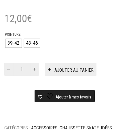
12,00
€
POINTURE
39-42
43-46
quantité
AJOUTER AU PANIER
de
Chaussettes
Polar
Rib
socks
Ajouter à mes favoris
50/50
-
Brown
CATÉGORIES :
ACCESSOIRES
,
CHAUSSETTE SKATE
,
IDÉES