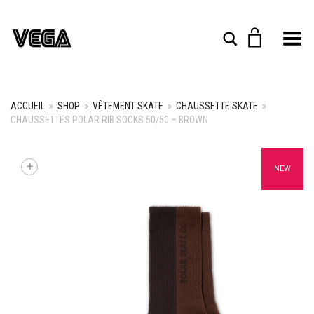
Toggle Menu
Rechercher
ACCUEIL
»
SHOP
»
VÊTEMENT SKATE
»
CHAUSSETTE SKATE
»
CHAUSSETTES POLAR RIB SOCKS 50/50 – BROWN
+
NEW