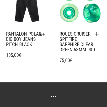
PANTALON POLAR
ROUES CRUISER
BIG BOY JEANS –
SPITFIRE
PITCH BLACK
SAPPHIRE CLEAR
GREEN 53MM 90D
CE
PRODUIT
135,00
€
A
75,00
€
PLUSIEURS
VARIATIONS.
LES
OPTIONS
PEUVENT
ÊTRE
CHOISIES
SUR