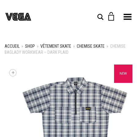
Toggle Menu
Rechercher
ACCUEIL
»
SHOP
»
VÊTEMENT SKATE
»
CHEMISE SKATE
»
CHEMISE
BAGLADY WORKWEAR – DARK PLAID
+
NEW