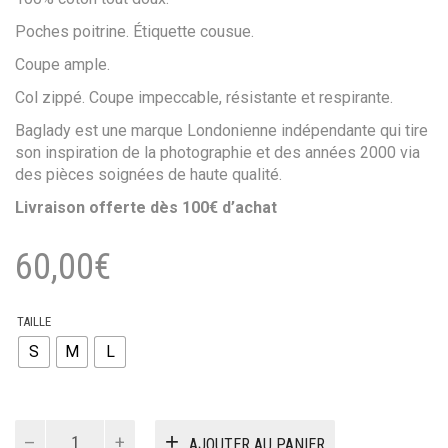
Poches poitrine. Étiquette cousue.
Coupe ample.
Col zippé. Coupe impeccable, résistante et respirante.
Baglady est une marque Londonienne indépendante qui tire
son inspiration de la photographie et des années 2000 via
des pièces soignées de haute qualité.
Livraison offerte dès 100€ d’achat
60,00
€
TAILLE
S
M
L
quantité
AJOUTER AU PANIER