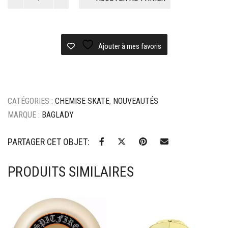
de
Chemise
Baglady
workwear
-
Ajouter à mes favoris
dark
plaid
CATÉGORIES :
CHEMISE SKATE
,
NOUVEAUTÉS
MARQUE :
BAGLADY
PARTAGER CET OBJET:
PRODUITS SIMILAIRES
Ajouter à mes favoris
Ajouter à mes favoris