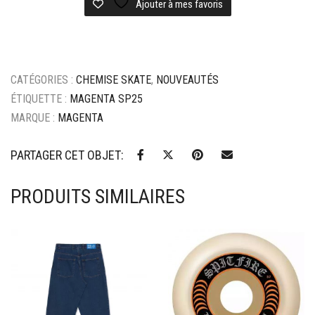
Flowers
Ajouter à mes favoris
shirt
-
black
CATÉGORIES :
CHEMISE SKATE
,
NOUVEAUTÉS
ÉTIQUETTE :
MAGENTA SP25
MARQUE :
MAGENTA
PARTAGER CET OBJET:
PRODUITS SIMILAIRES
Ajouter à mes favoris
Ajouter à mes favoris