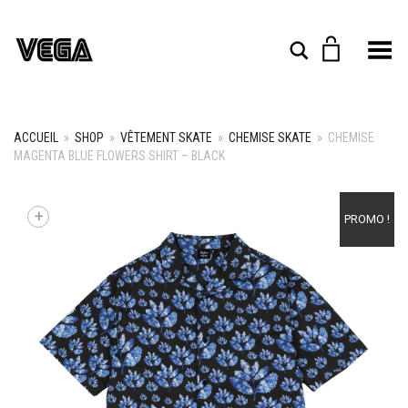
Toggle Menu
Rechercher
ACCUEIL
»
SHOP
»
VÊTEMENT SKATE
»
CHEMISE SKATE
»
CHEMISE
MAGENTA BLUE FLOWERS SHIRT – BLACK
+
PROMO !