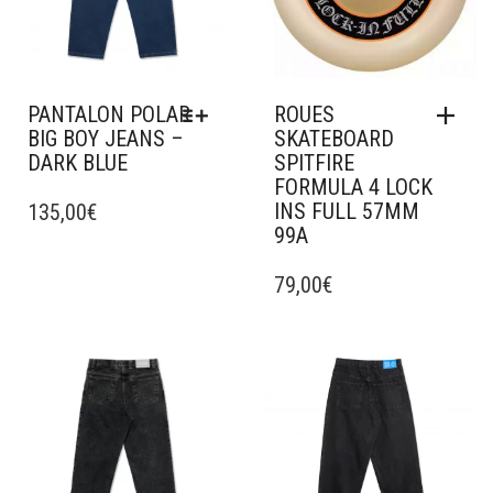
PANTALON POLAR
ROUES
BIG BOY JEANS –
SKATEBOARD
DARK BLUE
SPITFIRE
FORMULA 4 LOCK
CE
INS FULL 57MM
PRODUIT
135,00
€
99A
A
PLUSIEURS
VARIATIONS.
79,00
€
LES
OPTIONS
PEUVENT
Ajouter à mes favoris
Ajouter à mes favoris
ÊTRE
CHOISIES
SUR
LA
PAGE