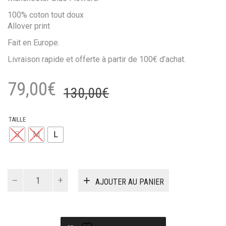
100% coton tout doux
Allover print
Fait en Europe.
Livraison rapide et offerte à partir de 100€ d’achat.
Le
Le
79,00
€
130,00
€
prix
prix
initial
actuel
TAILLE
S
M
L
était :
est :
130,00€.
79,00€.
quantité
AJOUTER AU PANIER
de
Chemise
Magenta
Blue