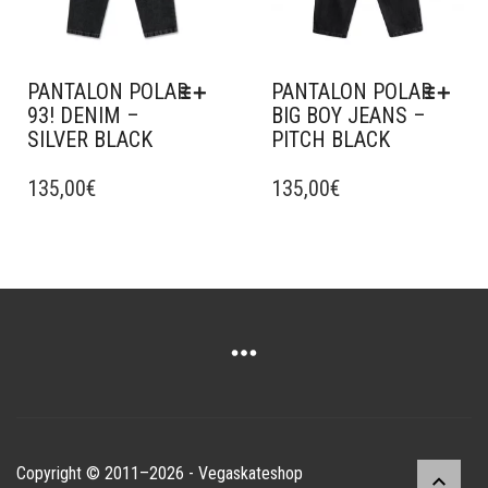
DU
PRODUIT
PANTALON POLAR
PANTALON POLAR
93! DENIM –
BIG BOY JEANS –
SILVER BLACK
PITCH BLACK
CE
CE
PRODUIT
135,00
€
PRODUIT
135,00
€
A
A
PLUSIEURS
PLUSIEURS
VARIATIONS.
VARIATIONS.
LES
LES
OPTIONS
OPTIONS
PEUVENT
PEUVENT
ÊTRE
ÊTRE
CHOISIES
CHOISIES
SUR
SUR
LA
LA
PAGE
PAGE
Copyright © 2011–2026 - Vegaskateshop
DU
DU