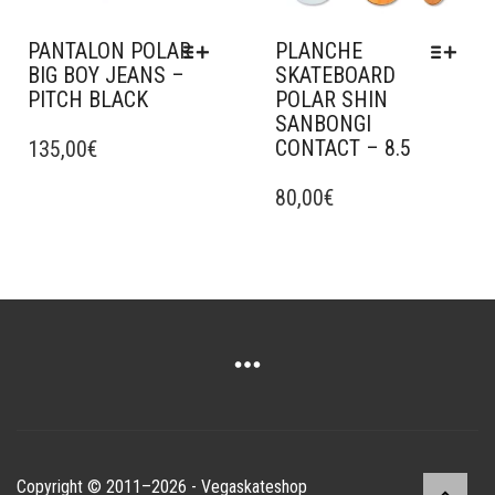
PANTALON POLAR
PLANCHE
BIG BOY JEANS –
SKATEBOARD
PITCH BLACK
POLAR SHIN
SANBONGI
CE
CONTACT – 8.5
PRODUIT
135,00
€
A
CE
PLUSIEURS
PRODUIT
80,00
€
VARIATIONS.
A
LES
PLUSIEURS
OPTIONS
VARIATIONS.
PEUVENT
LES
ÊTRE
OPTIONS
CHOISIES
PEUVENT
SUR
ÊTRE
LA
CHOISIES
PAGE
SUR
DU
LA
PRODUIT
PAGE
Copyright © 2011–2026 - Vegaskateshop
DU