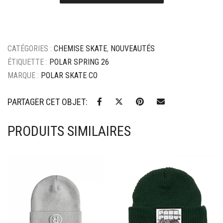
-
Black
/
Green
CATÉGORIES :
CHEMISE SKATE
,
NOUVEAUTÉS
ÉTIQUETTE :
POLAR SPRING 26
MARQUE :
POLAR SKATE CO
PARTAGER CET OBJET:
PRODUITS SIMILAIRES
Ajouter à mes favoris
Ajouter à mes favoris