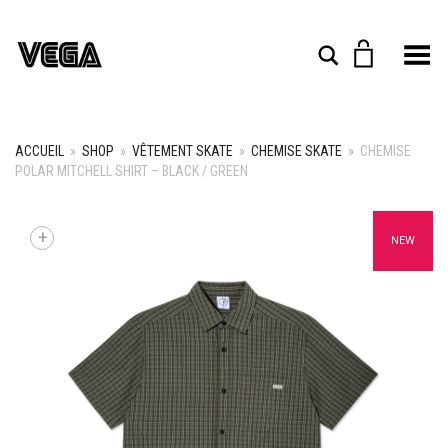
Toggle Menu
Rechercher
ACCUEIL
»
SHOP
»
VÊTEMENT SKATE
»
CHEMISE SKATE
»
CHEMISE
POLAR MITCHELL SHIRT – BLACK / GREEN
+
NEW