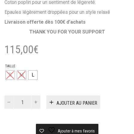
Coton poplin pour un sentiment de légereté.
Epaules légèrement droppées pour un style relaxé
Livraison offerte dès 100
€ d’achats
THANK YOU FOR YOUR SUPPORT
115,00
€
TAILLE
S
M
L
quantité
AJOUTER AU PANIER
de
Chemise
Polar
Mitchell
shirt
Ajouter à mes favoris