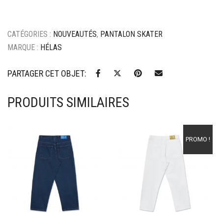
-
Dark
Grey
CATÉGORIES :
NOUVEAUTÉS
,
PANTALON SKATER
MARQUE :
HÉLAS
PARTAGER CET OBJET:
PRODUITS SIMILAIRES
Ajouter à mes favoris
Ajouter à mes favoris
PROMO !