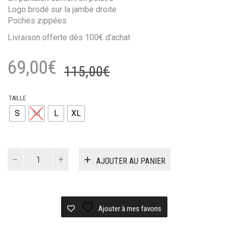
Logo brodé sur la jambe droite
Poches zippées
Livraison offerte dès 100€ d’achat
Le
Le
69,00
€
115,00
€
prix
prix
initial
actuel
TAILLE
S
M
L
XL
était :
est :
115,00€.
69,00€.
quantité
AJOUTER AU PANIER
de
Pantalon
Helas
Avalanche
fleece
Ajouter à mes favoris
pant