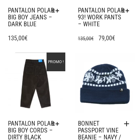
PANTALON POLAR
PANTALON POLAR
BIG BOY JEANS –
93! WORK PANTS
DARK BLUE
– WHITE
CE
CE
LE
LE
PRODUIT
135,00
€
PRODUIT
79,00
€
135,00
€
A
A
PRIX
PRIX
PLUSIEURS
PLUSIEURS
INITIAL
ACTUEL
VARIATIONS.
VARIATIONS.
Ajouter à mes favoris
Ajouter à mes favoris
PROMO !
ÉTAIT :
EST :
LES
LES
OPTIONS
OPTIONS
135,00€.
79,00€.
PEUVENT
PEUVENT
ÊTRE
ÊTRE
CHOISIES
CHOISIES
SUR
SUR
LA
LA
PAGE
PAGE
DU
DU
PANTALON POLAR
BONNET
PRODUIT
PRODUIT
BIG BOY CORDS –
PASSPORT VINE
DIRTY BLACK
BEANIE – NAVY /