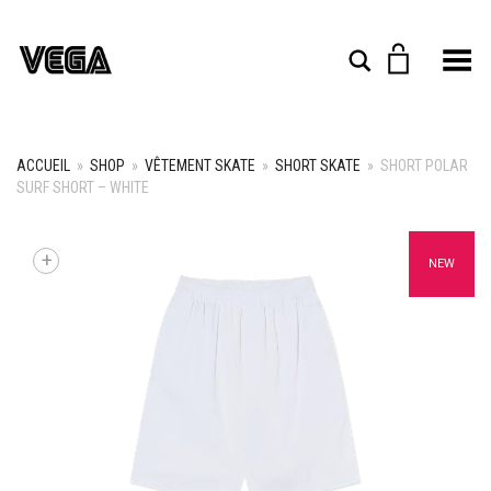
Toggle Menu
Rechercher
ACCUEIL
»
SHOP
»
VÊTEMENT SKATE
»
SHORT SKATE
»
SHORT POLAR
SURF SHORT – WHITE
+
NEW