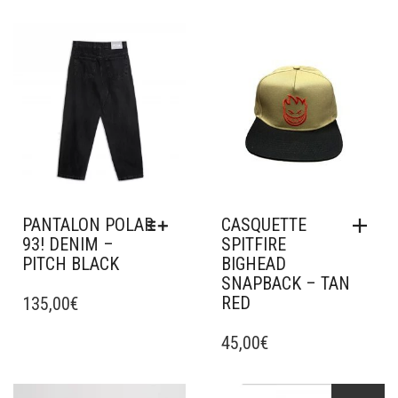
Ajouter à mes favoris
Ajouter à mes favoris
PANTALON POLAR
CASQUETTE
93! DENIM –
SPITFIRE
PITCH BLACK
BIGHEAD
SNAPBACK – TAN
CE
RED
PRODUIT
135,00
€
A
PLUSIEURS
45,00
€
VARIATIONS.
LES