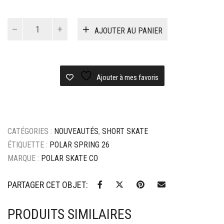
quantité
AJOUTER AU PANIER
de
Short
polar
surf
short
Ajouter à mes favoris
-
white
CATÉGORIES :
NOUVEAUTÉS
,
SHORT SKATE
ÉTIQUETTE :
POLAR SPRING 26
MARQUE :
POLAR SKATE CO
PARTAGER CET OBJET:
PRODUITS SIMILAIRES