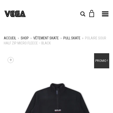
Toggle Menu
Rechercher
ACCUEIL
»
SHOP
»
VÊTEMENT SKATE
»
PULL SKATE
»
POLAIRE SOUR
HALF ZIP MICRO FLEECE – BLACK
+
PROMO !