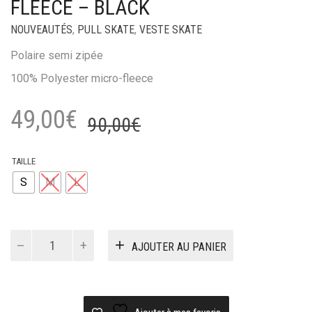
FLEECE – BLACK
NOUVEAUTÉS
,
PULL SKATE
,
VESTE SKATE
Polaire semi zipée
100% Polyester micro-fleece
Le
Le
49,00
€
90,00
€
prix
prix
initial
actuel
TAILLE
S
M
L
était :
est :
90,00€.
49,00€.
quantité
AJOUTER AU PANIER
de
Polaire
sour
half