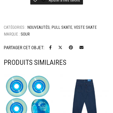
zip
Ajouter à mes favoris
micro
fleece
-
black
CATÉGORIES :
NOUVEAUTÉS
,
PULL SKATE
,
VESTE SKATE
MARQUE :
SOUR
PARTAGER CET OBJET:
PRODUITS SIMILAIRES
Ajouter à mes favoris
Ajouter à mes favoris