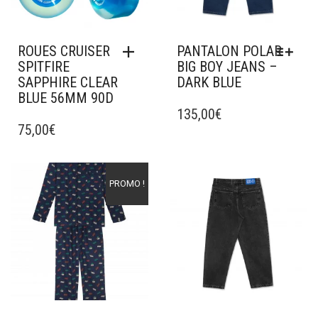
ROUES CRUISER
PANTALON POLAR
SPITFIRE
BIG BOY JEANS –
SAPPHIRE CLEAR
DARK BLUE
BLUE 56MM 90D
CE
PRODUIT
135,00
€
75,00
€
A
PLUSIEURS
VARIATIONS.
LES
Ajouter à mes favoris
Ajouter à mes favoris
PROMO !
OPTIONS
PEUVENT
ÊTRE
CHOISIES
SUR
LA
PAGE
DU
PRODUIT