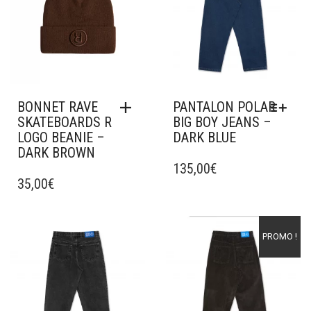
BONNET RAVE
PANTALON POLAR
SKATEBOARDS R
BIG BOY JEANS –
LOGO BEANIE –
DARK BLUE
DARK BROWN
CE
PRODUIT
135,00
€
35,00
€
A
PLUSIEURS
VARIATIONS.
LES
Ajouter à mes favoris
Ajouter à mes favoris
PROMO !
OPTIONS
PEUVENT
ÊTRE
CHOISIES
SUR