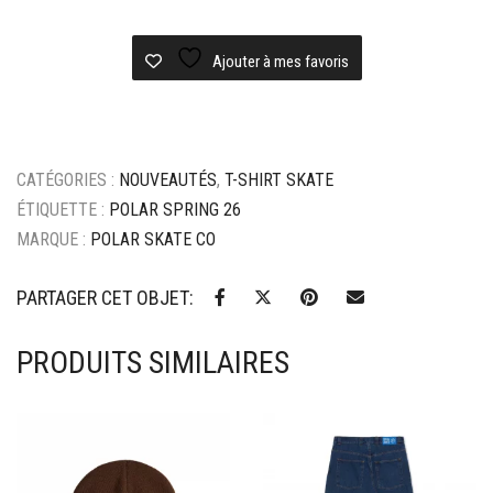
shirt
Polar
ringer
Ajouter à mes favoris
tee
-
Grey
Blue
CATÉGORIES :
NOUVEAUTÉS
,
T-SHIRT SKATE
/
Dark
ÉTIQUETTE :
POLAR SPRING 26
Blue
MARQUE :
POLAR SKATE CO
PARTAGER CET OBJET:
PRODUITS SIMILAIRES
Ajouter à mes favoris
Ajouter à mes favoris