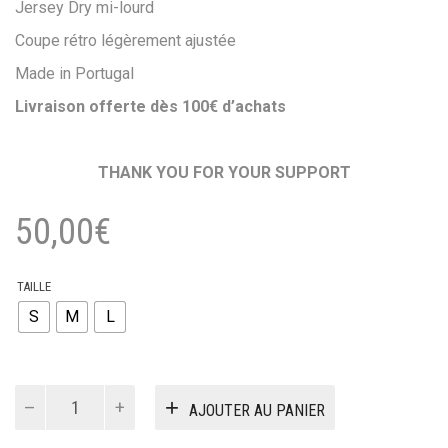
Jersey Dry mi-lourd
Coupe rétro légèrement ajustée
Made in Portugal
Livraison offerte dès 100
€ d’achats
THANK YOU FOR YOUR SUPPORT
50,00
€
TAILLE
S
M
L
quantité
AJOUTER AU PANIER
de
T-