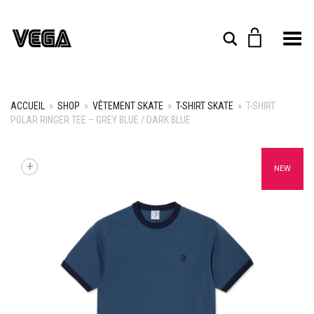
Toggle Menu
Rechercher
ACCUEIL
»
SHOP
»
VÊTEMENT SKATE
»
T-SHIRT SKATE
»
T-SHIRT
POLAR RINGER TEE – GREY BLUE / DARK BLUE
+
NEW