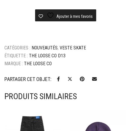
the
loose
co
Ajouter à mes favoris
bodyguard
raw
denim
-
CATÉGORIES :
NOUVEAUTÉS
,
VESTE SKATE
indigo
ÉTIQUETTE :
THE LOOSE CO D13
MARQUE :
THE LOOSE CO
PARTAGER CET OBJET:
PRODUITS SIMILAIRES
Ajouter à mes favoris
Ajouter à mes favoris