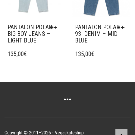
LA
PAGE
DU
PRODUIT
PANTALON POLAR
PANTALON POLAR
BIG BOY JEANS –
93! DENIM – MID
LIGHT BLUE
BLUE
CE
CE
PRODUIT
135,00
€
PRODUIT
135,00
€
A
A
PLUSIEURS
PLUSIEURS
VARIATIONS.
VARIATIONS.
LES
LES
OPTIONS
OPTIONS
PEUVENT
PEUVENT
ÊTRE
ÊTRE
CHOISIES
CHOISIES
SUR
SUR
LA
LA
PAGE
PAGE
Copyright © 2011–2026 - Vegaskateshop
DU
DU