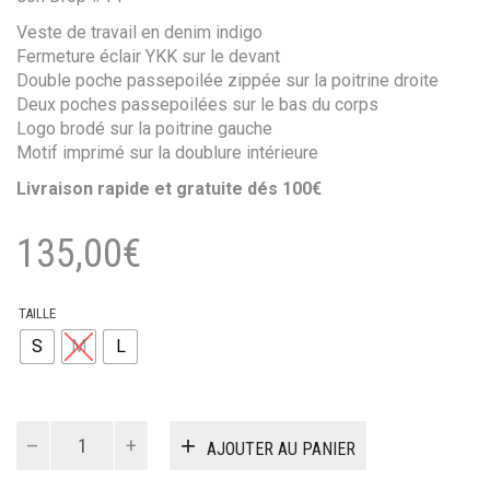
Veste de travail en denim indigo
Fermeture éclair YKK sur le devant
Double poche passepoilée zippée sur la poitrine droite
Deux poches passepoilées sur le bas du corps
Logo brodé sur la poitrine gauche
Motif imprimé sur la doublure intérieure
Livraison rapide et gratuite dés 100€
135,00
€
TAILLE
S
M
L
quantité
AJOUTER AU PANIER
de
veste