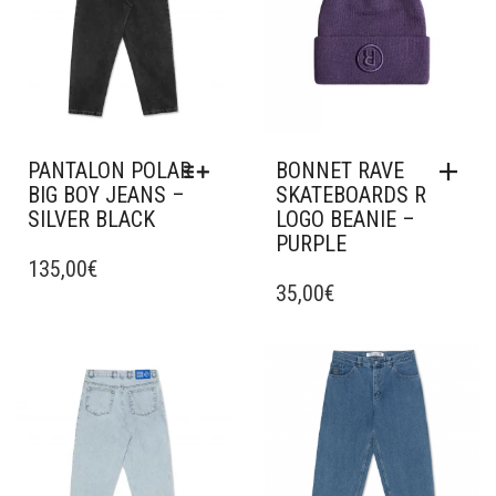
PANTALON POLAR
BONNET RAVE
BIG BOY JEANS –
SKATEBOARDS R
SILVER BLACK
LOGO BEANIE –
PURPLE
CE
PRODUIT
135,00
€
A
35,00
€
PLUSIEURS
VARIATIONS.
LES
Ajouter à mes favoris
Ajouter à mes favoris
OPTIONS
PEUVENT
ÊTRE
CHOISIES
SUR