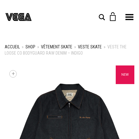
Toggle Menu
Rechercher
ACCUEIL
»
SHOP
»
VÊTEMENT SKATE
»
VESTE SKATE
»
VESTE THE
LOOSE CO BODYGUARD RAW DENIM – INDIGO
+
NEW