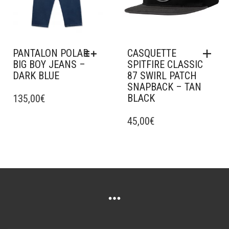
LA
PAGE
DU
PRODUIT
PANTALON POLAR
CASQUETTE
BIG BOY JEANS –
SPITFIRE CLASSIC
DARK BLUE
87 SWIRL PATCH
SNAPBACK – TAN
CE
BLACK
PRODUIT
135,00
€
A
PLUSIEURS
45,00
€
VARIATIONS.
LES
OPTIONS
PEUVENT
ÊTRE
CHOISIES
SUR
LA
PAGE