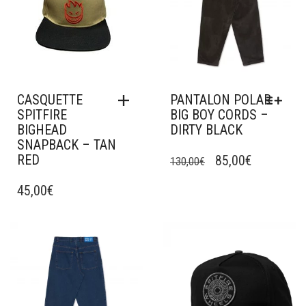
CASQUETTE
PANTALON POLAR
SPITFIRE
BIG BOY CORDS –
BIGHEAD
DIRTY BLACK
SNAPBACK – TAN
CE
RED
LE
LE
PRODUIT
85,00
€
130,00
€
A
PRIX
PRIX
45,00
€
PLUSIEURS
INITIAL
ACTUEL
VARIATIONS.
ÉTAIT :
EST :
LES
OPTIONS
130,00€.
85,00€.
Ajouter à mes favoris
Ajouter à mes favoris
PEUVENT
ÊTRE
CHOISIES
SUR