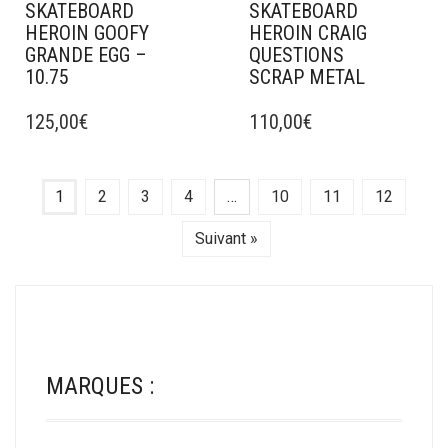
SKATEBOARD
SKATEBOARD
HEROIN GOOFY
HEROIN CRAIG
GRANDE EGG –
QUESTIONS
10.75
SCRAP METAL
CE
CE
PRODUIT
125,00
€
PRODUIT
110,00
€
A
A
PLUSIEURS
PLUSIEURS
VARIATIONS.
VARIATIONS.
1
2
3
4
…
10
11
12
LES
LES
OPTIONS
OPTIONS
Suivant »
PEUVENT
PEUVENT
ÊTRE
ÊTRE
CHOISIES
CHOISIES
SUR
SUR
LA
LA
PAGE
PAGE
MARQUES :
DU
DU
PRODUIT
PRODUIT