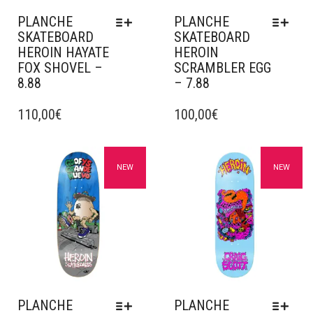
DU
DU
PLANCHE
PLANCHE
PRODUIT
PRODUIT
SKATEBOARD
SKATEBOARD
HEROIN HAYATE
HEROIN
FOX SHOVEL –
SCRAMBLER EGG
8.88
– 7.88
CE
CE
PRODUIT
110,00
€
PRODUIT
100,00
€
A
A
PLUSIEURS
PLUSIEURS
VARIATIONS.
VARIATIONS.
Ajouter à mes favoris
Ajouter à mes favoris
NEW
NEW
LES
LES
OPTIONS
OPTIONS
PEUVENT
PEUVENT
ÊTRE
ÊTRE
CHOISIES
CHOISIES
SUR
SUR
LA
LA
PAGE
PAGE
DU
DU
PLANCHE
PLANCHE
PRODUIT
PRODUIT