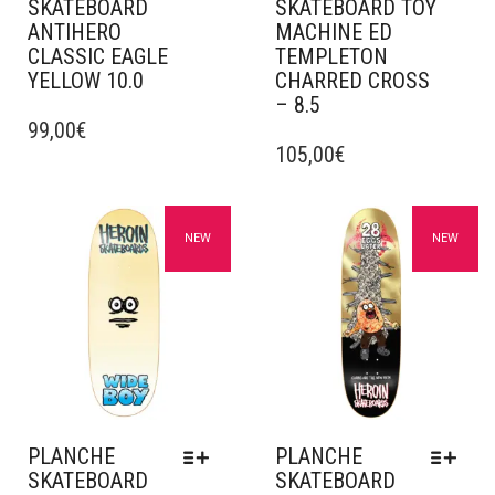
SKATEBOARD
SKATEBOARD TOY
ANTIHERO
MACHINE ED
CLASSIC EAGLE
TEMPLETON
YELLOW 10.0
CHARRED CROSS
– 8.5
CE
PRODUIT
99,00
€
CE
A
PRODUIT
105,00
€
PLUSIEURS
A
VARIATIONS.
PLUSIEURS
LES
VARIATIONS.
Ajouter à mes favoris
Ajouter à mes favoris
NEW
NEW
OPTIONS
LES
PEUVENT
OPTIONS
ÊTRE
PEUVENT
CHOISIES
ÊTRE
SUR
CHOISIES
LA
SUR
PAGE
LA
DU
PAGE
PRODUIT
DU
PLANCHE
PLANCHE
PRODUIT
SKATEBOARD
SKATEBOARD