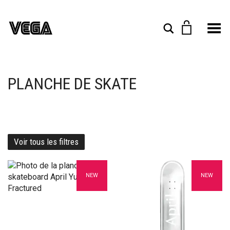
Toggle Menu
Rechercher
PLANCHE DE SKATE
Voir tous les filtres
Ajouter à mes favoris
Ajouter à mes favoris
NEW
NEW