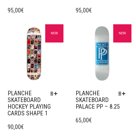
CE
CE
PRODUIT
95,00
€
PRODUIT
95,00
€
A
A
PLUSIEURS
PLUSIEURS
VARIATIONS.
VARIATIONS.
Ajouter à mes favoris
Ajouter à mes favoris
NEW
NEW
LES
LES
OPTIONS
OPTIONS
PEUVENT
PEUVENT
ÊTRE
ÊTRE
CHOISIES
CHOISIES
SUR
SUR
LA
LA
PAGE
PAGE
DU
DU
PLANCHE
PLANCHE
PRODUIT
PRODUIT
SKATEBOARD
SKATEBOARD
HOCKEY PLAYING
PALACE PP – 8.25
CARDS SHAPE 1
CE
CE
PRODUIT
65,00
€
PRODUIT
90,00
€
A
A
PLUSIEURS