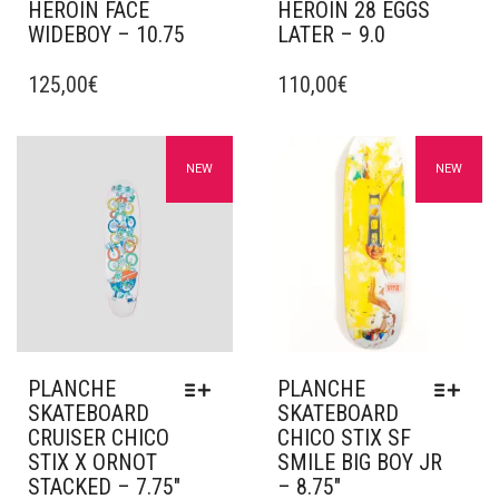
HEROIN FACE
HEROIN 28 EGGS
WIDEBOY – 10.75
LATER – 9.0
CE
CE
PRODUIT
125,00
€
PRODUIT
110,00
€
A
A
PLUSIEURS
PLUSIEURS
VARIATIONS.
VARIATIONS.
Ajouter à mes favoris
Ajouter à mes favoris
NEW
NEW
LES
LES
OPTIONS
OPTIONS
PEUVENT
PEUVENT
ÊTRE
ÊTRE
CHOISIES
CHOISIES
SUR
SUR
LA
LA
PAGE
PAGE
DU
DU
PLANCHE
PLANCHE
PRODUIT
PRODUIT
SKATEBOARD
SKATEBOARD
CRUISER CHICO
CHICO STIX SF
STIX X ORNOT
SMILE BIG BOY JR
STACKED – 7.75″
– 8.75″