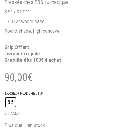
Pressée ches BBS au mexique
8.5″ x 31.91″
17.312″ wheel base
Round shape, high concave
Grip Offert
Livraison rapide
Gratuite dès 100€ d’achat
90,00
€
LARGEUR PLANCHE
: 8.5
8.5
EFFACER
Plus que 1 en stock