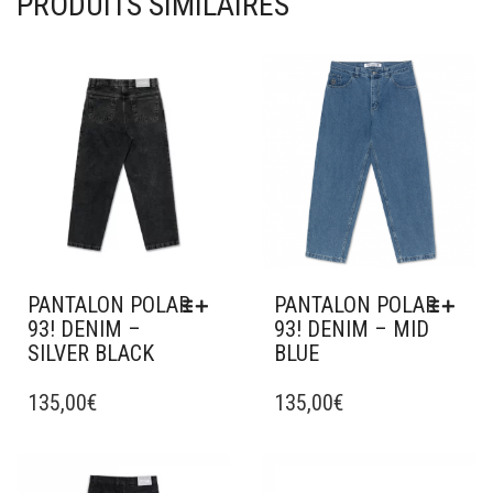
PRODUITS SIMILAIRES
Ajouter à mes favoris
Ajouter à mes favoris
PANTALON POLAR
PANTALON POLAR
93! DENIM –
93! DENIM – MID
SILVER BLACK
BLUE
CE
CE
PRODUIT
135,00
€
PRODUIT
135,00
€
A
A
PLUSIEURS
PLUSIEURS
VARIATIONS.
VARIATIONS.
Ajouter à mes favoris
Ajouter à mes favoris