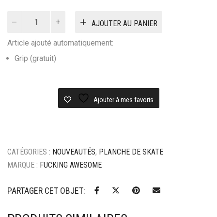
quantité
AJOUTER AU PANIER
de
planche
Article ajouté automatiquement:
skateboard
fucking
Grip (gratuit)
awesome
berle
dreams
Ajouter à mes favoris
-
8.5
CATÉGORIES :
NOUVEAUTÉS
,
PLANCHE DE SKATE
MARQUE :
FUCKING AWESOME
PARTAGER CET OBJET: