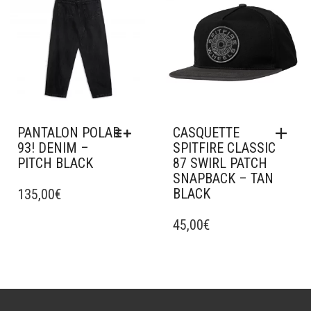
LES
LES
OPTIONS
OPTIONS
PEUVENT
PEUVENT
ÊTRE
ÊTRE
CHOISIES
CHOISIES
SUR
SUR
LA
LA
PAGE
PAGE
DU
DU
PANTALON POLAR
CASQUETTE
PRODUIT
PRODUIT
93! DENIM –
SPITFIRE CLASSIC
PITCH BLACK
87 SWIRL PATCH
SNAPBACK – TAN
CE
BLACK
PRODUIT
135,00
€
A
PLUSIEURS
45,00
€
VARIATIONS.
LES
OPTIONS
PEUVENT
ÊTRE