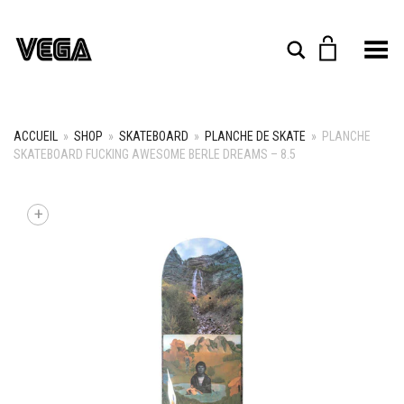
Toggle Menu
Rechercher
ACCUEIL
»
SHOP
»
SKATEBOARD
»
PLANCHE DE SKATE
»
PLANCHE
SKATEBOARD FUCKING AWESOME BERLE DREAMS – 8.5
+