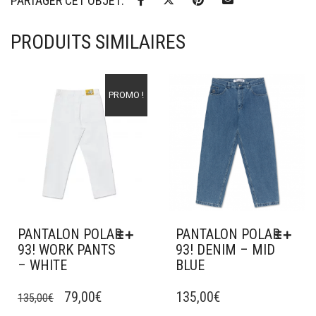
PARTAGER CET OBJET:
PRODUITS SIMILAIRES
Ajouter à mes favoris
Ajouter à mes favoris
PROMO !
PANTALON POLAR
PANTALON POLAR
93! WORK PANTS
93! DENIM – MID
– WHITE
BLUE
CE
CE
LE
LE
PRODUIT
79,00
€
PRODUIT
135,00
€
135,00
€
A
A
PRIX
PRIX