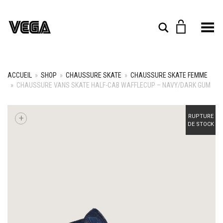
Toggle Menu
Rechercher
ACCUEIL
»
SHOP
»
CHAUSSURE SKATE
»
CHAUSSURE SKATE FEMME
»
CHAUSSURE VANS SKATE HALF-CAB WAFFLECUP – NAVY/DARK GUM
+
RUPTURE
DE STOCK