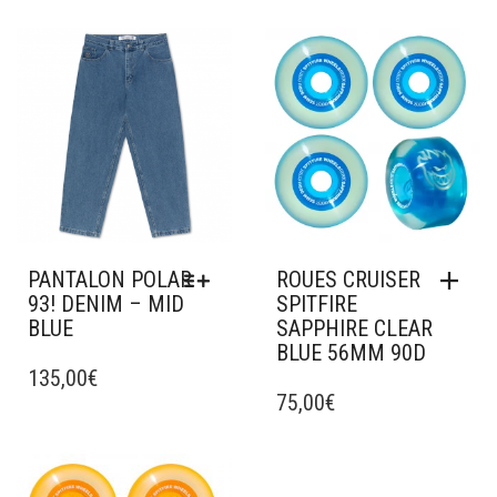
Ajouter à mes favoris
Ajouter à mes favoris
PANTALON POLAR
ROUES CRUISER
93! DENIM – MID
SPITFIRE
BLUE
SAPPHIRE CLEAR
BLUE 56MM 90D
CE
PRODUIT
135,00
€
A
75,00
€
PLUSIEURS
VARIATIONS.
LES
Ajouter à mes favoris
Ajouter à mes favoris