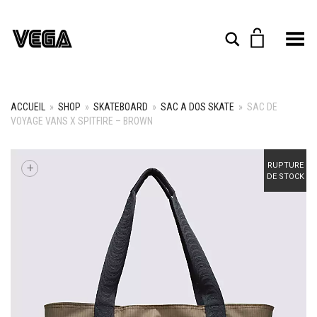
Toggle Menu
Rechercher
ACCUEIL
»
SHOP
»
SKATEBOARD
»
SAC A DOS SKATE
»
SAC DE
VOYAGE VANS X SPITFIRE – BROWN
+
RUPTURE
DE STOCK