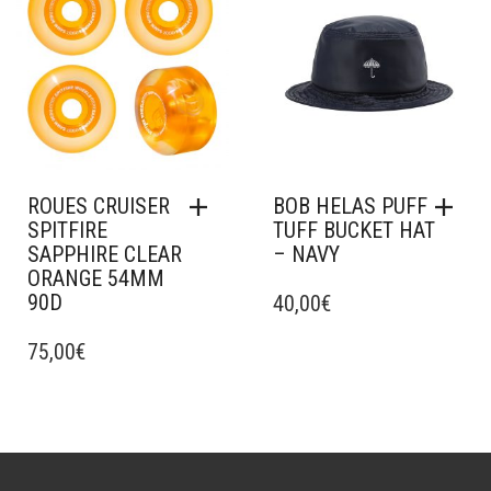
OPTIONS
PEUVENT
ÊTRE
CHOISIES
SUR
LA
PAGE
DU
PRODUIT
ROUES CRUISER
BOB HELAS PUFF
SPITFIRE
TUFF BUCKET HAT
SAPPHIRE CLEAR
– NAVY
ORANGE 54MM
90D
40,00
€
75,00
€