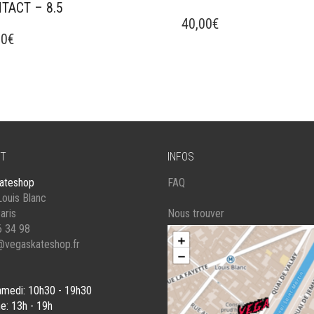
TACT – 8.5
40,00
€
UIT
00
€
IEURS
ATIONS.
ONS
VENT
T
INFOS
SIES
ateshop
FAQ
ouis Blanc
E
aris
Nous trouver
6 34 98
UIT
@vegaskateshop.fr
amedi: 10h30 - 19h30
e: 13h - 19h