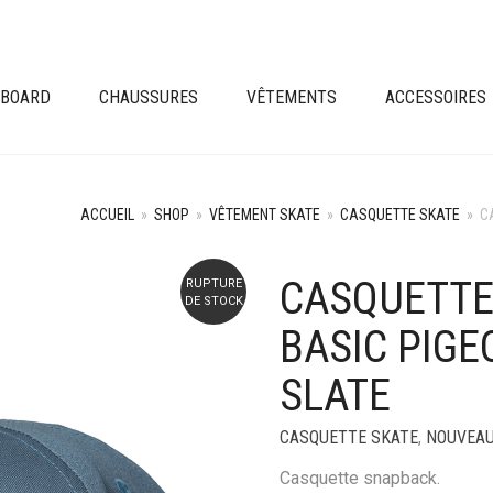
EBOARD
CHAUSSURES
VÊTEMENTS
ACCESSOIRES
ACCUEIL
»
SHOP
»
VÊTEMENT SKATE
»
CASQUETTE SKATE
»
C
CASQUETTE
RUPTURE
+
DE STOCK
BASIC PIG
SLATE
CASQUETTE SKATE
,
NOUVEA
Casquette snapback.