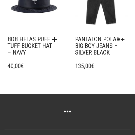
SUR
LA
PAGE
DU
PRODUIT
BOB HELAS PUFF
PANTALON POLAR
TUFF BUCKET HAT
BIG BOY JEANS –
– NAVY
SILVER BLACK
CE
40,00
€
PRODUIT
135,00
€
A
PLUSIEURS
VARIATIONS.
LES
OPTIONS
PEUVENT
ÊTRE
CHOISIES
SUR
LA