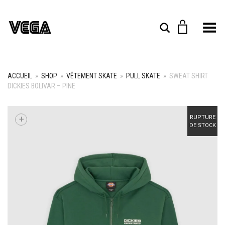
Toggle Menu
Rechercher
ACCUEIL
»
SHOP
»
VÊTEMENT SKATE
»
PULL SKATE
»
SWEAT SHIRT
DICKIES BOLIVAR – PINE
+
RUPTURE
DE STOCK