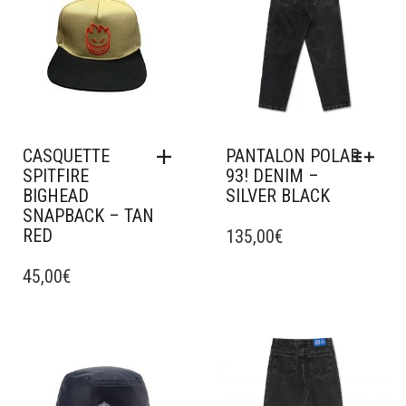
CASQUETTE
PANTALON POLAR
SPITFIRE
93! DENIM –
BIGHEAD
SILVER BLACK
SNAPBACK – TAN
CE
RED
PRODUIT
135,00
€
A
45,00
€
PLUSIEURS
VARIATIONS.
LES
OPTIONS
Ajouter à mes favoris
Ajouter à mes favoris
PEUVENT
ÊTRE
CHOISIES