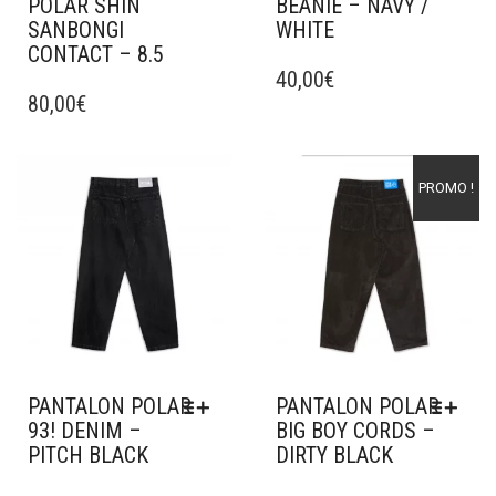
POLAR SHIN
BEANIE – NAVY /
SANBONGI
WHITE
CONTACT – 8.5
CE
40,00
€
PRODUIT
80,00
€
A
PLUSIEURS
VARIATIONS.
Ajouter à mes favoris
Ajouter à mes favoris
PROMO !
LES
OPTIONS
PEUVENT
ÊTRE
CHOISIES
SUR
LA
PAGE
DU
PANTALON POLAR
PANTALON POLAR
PRODUIT
93! DENIM –
BIG BOY CORDS –
PITCH BLACK
DIRTY BLACK
CE
CE