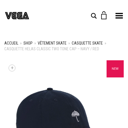
Toggle Menu
Rechercher
ACCUEIL
»
SHOP
»
VÊTEMENT SKATE
»
CASQUETTE SKATE
»
CASQUETTE HELAS CLASSIC TWO TONE CAP – NAVY / RED
+
NEW