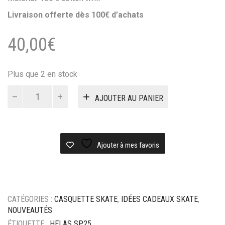
Livraison offerte dès 100€ d’achats
40,00
€
Plus que 2 en stock
quantité
AJOUTER AU PANIER
de
Casquette
Helas
classic
two
Ajouter à mes favoris
tone
cap
-
Navy
CATÉGORIES :
CASQUETTE SKATE
,
IDÉES CADEAUX SKATE
,
/
NOUVEAUTÉS
Red
ÉTIQUETTE :
HELAS SP25