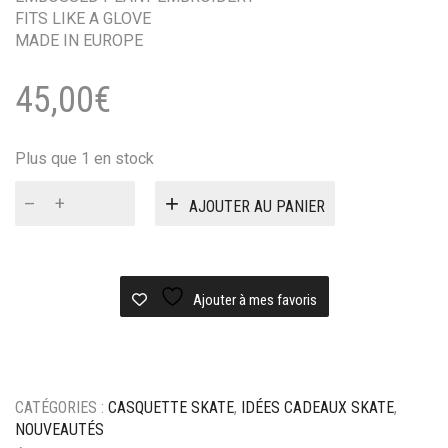
FITS LIKE A GLOVE
MADE IN EUROPE
45,00
€
Plus que 1 en stock
quantité
AJOUTER AU PANIER
de
Casquette
Magenta
Bossed
Dad
Ajouter à mes favoris
hat
-
Beige
CATÉGORIES :
CASQUETTE SKATE
,
IDÉES CADEAUX SKATE
,
NOUVEAUTÉS