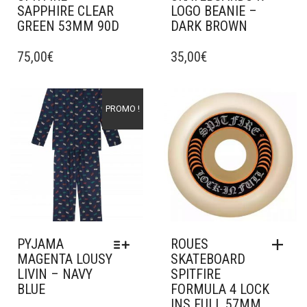
SAPPHIRE CLEAR
LOGO BEANIE –
GREEN 53MM 90D
DARK BROWN
75,00
€
35,00
€
Ajouter à mes favoris
Ajouter à mes favoris
PROMO !
PYJAMA
ROUES
MAGENTA LOUSY
SKATEBOARD
LIVIN – NAVY
SPITFIRE
BLUE
FORMULA 4 LOCK
INS FULL 57MM
CE