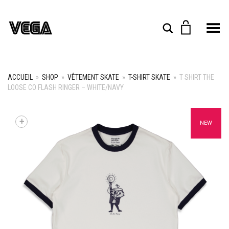
Toggle Menu
Rechercher
ACCUEIL
»
SHOP
»
VÊTEMENT SKATE
»
T-SHIRT SKATE
»
T SHIRT THE
LOOSE CO FLASH RINGER – WHITE/NAVY
+
NEW