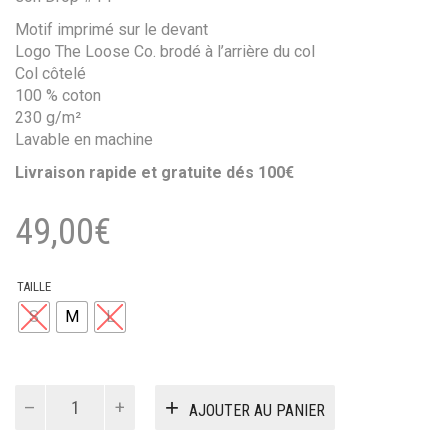
Motif imprimé sur le devant
Logo The Loose Co. brodé à l’arrière du col
Col côtelé
100 % coton
230 g/m²
Lavable en machine
Livraison rapide et gratuite dés 100€
49,00
€
TAILLE
S
M
L
quantité
AJOUTER AU PANIER
de
t