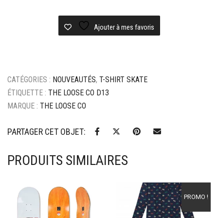
shirt
the
loose
Ajouter à mes favoris
co
flash
ringer
-
CATÉGORIES :
NOUVEAUTÉS
,
T-SHIRT SKATE
white/navy
ÉTIQUETTE :
THE LOOSE CO D13
MARQUE :
THE LOOSE CO
PARTAGER CET OBJET:
PRODUITS SIMILAIRES
Ajouter à mes favoris
Ajouter à mes favoris
PROMO !