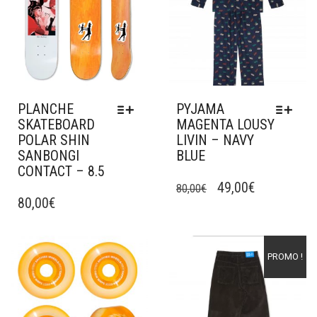
PLANCHE
PYJAMA
SKATEBOARD
MAGENTA LOUSY
POLAR SHIN
LIVIN – NAVY
SANBONGI
BLUE
CONTACT – 8.5
CE
LE
LE
CE
PRODUIT
49,00
€
80,00
€
PRODUIT
80,00
€
A
PRIX
PRIX
A
PLUSIEURS
INITIAL
ACTUEL
PLUSIEURS
VARIATIONS.
ÉTAIT :
EST :
VARIATIONS.
LES
Ajouter à mes favoris
Ajouter à mes favoris
PROMO !
LES
OPTIONS
80,00€.
49,00€.
OPTIONS
PEUVENT
PEUVENT
ÊTRE
ÊTRE
CHOISIES