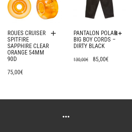
CHOISIES
SUR
SUR
LA
LA
PAGE
PAGE
DU
DU
PRODUIT
ROUES CRUISER
PANTALON POLAR
PRODUIT
SPITFIRE
BIG BOY CORDS –
SAPPHIRE CLEAR
DIRTY BLACK
ORANGE 54MM
CE
90D
LE
LE
PRODUIT
85,00
€
130,00
€
A
PRIX
PRIX
75,00
€
PLUSIEURS
INITIAL
ACTUEL
VARIATIONS.
ÉTAIT :
EST :
LES
OPTIONS
130,00€.
85,00€.
PEUVENT
ÊTRE
CHOISIES
SUR
LA
PAGE