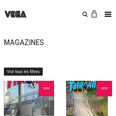
Toggle Menu
Rechercher
MAGAZINES
Voir tous les filtres
Ajouter à mes favoris
Ajouter à mes favoris
NEW
NEW