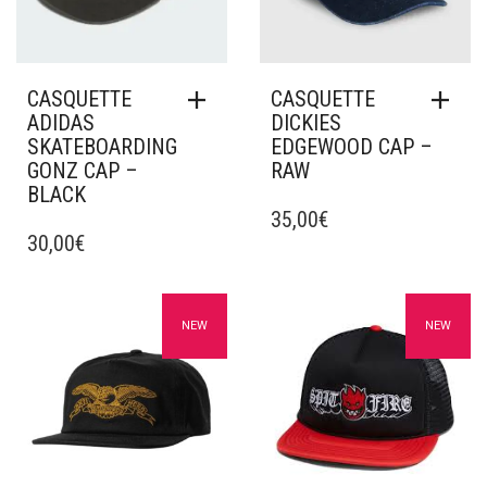
CASQUETTE
CASQUETTE
ADIDAS
DICKIES
SKATEBOARDING
EDGEWOOD CAP –
GONZ CAP –
RAW
BLACK
35,00
€
30,00
€
Ajouter à mes favoris
Ajouter à mes favoris
NEW
NEW