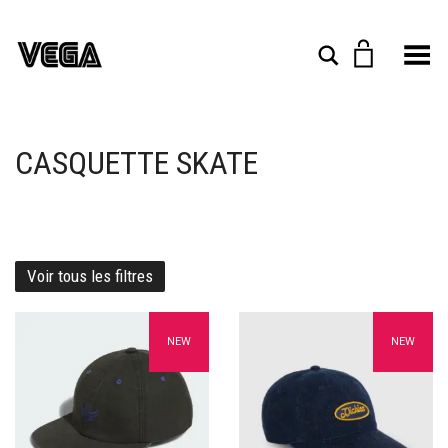
Toggle Menu
Rechercher
CASQUETTE SKATE
Voir tous les filtres
Ajouter à mes favoris
Ajouter à mes favoris
NEW
NEW