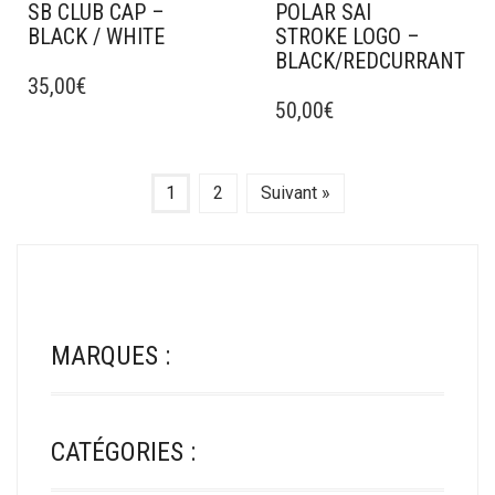
SB CLUB CAP –
POLAR SAI
BLACK / WHITE
STROKE LOGO –
BLACK/REDCURRANT
CE
PRODUIT
35,00
€
CE
A
PRODUIT
50,00
€
PLUSIEURS
A
VARIATIONS.
PLUSIEURS
LES
VARIATIONS.
1
2
Suivant »
OPTIONS
LES
PEUVENT
OPTIONS
ÊTRE
PEUVENT
CHOISIES
ÊTRE
SUR
CHOISIES
LA
SUR
PAGE
MARQUES :
LA
DU
PAGE
PRODUIT
DU
PRODUIT
CATÉGORIES :