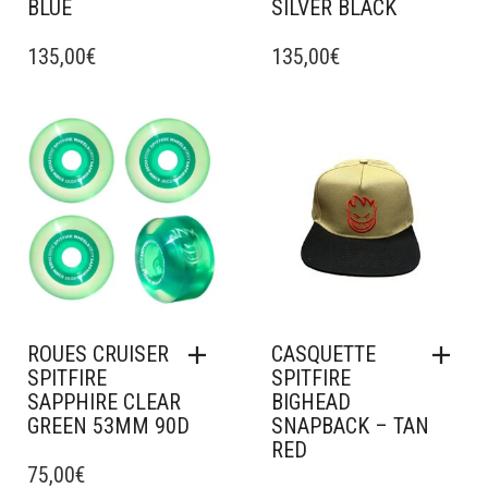
BLUE
SILVER BLACK
CE
CE
PRODUIT
135,00
€
PRODUIT
135,00
€
A
A
PLUSIEURS
PLUSIEURS
VARIATIONS.
VARIATIONS.
Ajouter à mes favoris
Ajouter à mes favoris
LES
LES
OPTIONS
OPTIONS
PEUVENT
PEUVENT
ÊTRE
ÊTRE
CHOISIES
CHOISIES
SUR
SUR
LA
LA
PAGE
PAGE
DU
DU
ROUES CRUISER
CASQUETTE
PRODUIT
PRODUIT
SPITFIRE
SPITFIRE
SAPPHIRE CLEAR
BIGHEAD
GREEN 53MM 90D
SNAPBACK – TAN
RED
75,00
€