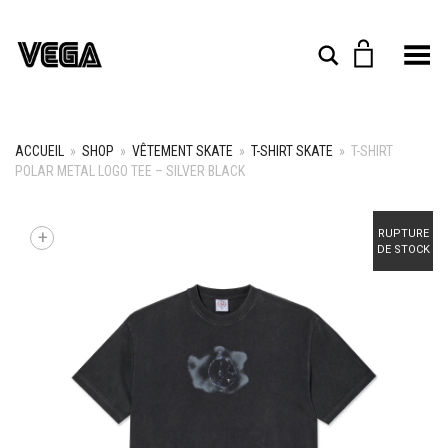
Toggle Menu
Rechercher
ACCUEIL
»
SHOP
»
VÊTEMENT SKATE
»
T-SHIRT SKATE
»
T-SHIRT
POLAR METAL LOGO TEE – SILVER BLACK
+
RUPTURE
DE STOCK