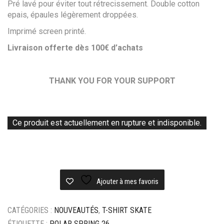
Pré lavé pour éviter tout rétrecissement. Double cotton
epais, épaules légèrement droppées.
Imprimé screen printé.
Livraison offerte dès 100
€ d’achats
THANK YOU FOR YOUR SUPPORT
Ce produit est actuellement en rupture et indisponible.
Ajouter à mes favoris
CATÉGORIES :
NOUVEAUTÉS
,
T-SHIRT SKATE
ÉTIQUETTE :
POLAR SPRING 26